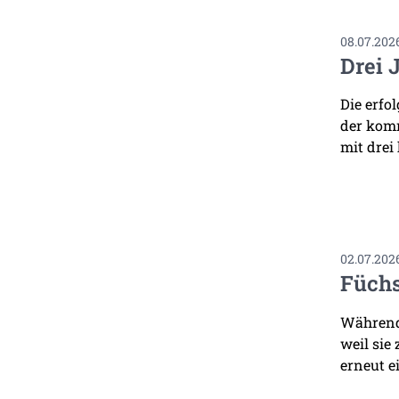
08.07.202
Drei 
Die erfo
der komm
mit drei
02.07.202
Füchs
Während 
weil sie
erneut ei