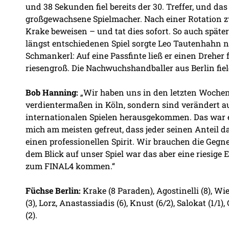
und 38 Sekunden fiel bereits der 30. Treffer, und da
großgewachsene Spielmacher. Nach einer Rotation z
Krake beweisen – und tat dies sofort. So auch späte
längst entschiedenen Spiel sorgte Leo Tautenhahn 
Schmankerl: Auf eine Passfinte ließ er einen Dreher 
riesengroß. Die Nachwuchshandballer aus Berlin fiel
Bob Hanning:
„Wir haben uns in den letzten Wochen 
verdientermaßen in Köln, sondern sind verändert a
internationalen Spielen herausgekommen. Das war ei
mich am meisten gefreut, dass jeder seinen Anteil da
einen professionellen Spirit. Wir brauchen die Gegn
dem Blick auf unser Spiel war das aber eine riesige 
zum FINAL4 kommen.“
Füchse Berlin:
Krake (8 Paraden), Agostinelli (8), Wie
(3), Lorz, Anastassiadis (6), Knust (6/2), Salokat (1/1),
(2).