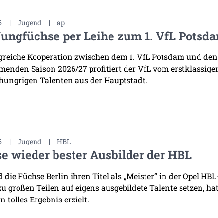
6
|
Jugend
|
ap
Jungfüchse per Leihe zum 1. VfL Potsd
lgreiche Kooperation zwischen dem 1. VfL Potsdam und den
enden Saison 2026/27 profitiert der VfL vom erstklassige
 hungrigen Talenten aus der Hauptstadt.
6
|
Jugend
|
HBL
e wieder bester Ausbilder der HBL
die Füchse Berlin ihren Titel als „Meister“ in der Opel HB
 zu großen Teilen auf eigens ausgebildete Talente setzen, h
n tolles Ergebnis erzielt.