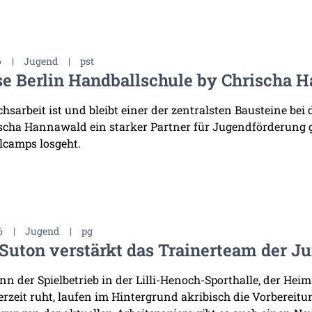
6
|
Jugend
|
pst
e Berlin Handballschule by Chrischa H
sarbeit ist und bleibt einer der zentralsten Bausteine bei 
scha Hannawald ein starker Partner für Jugendförderung
lcamps losgeht.
6
|
Jugend
|
pg
Suton verstärkt das Trainerteam der J
n der Spielbetrieb in der Lilli-Henoch-Sporthalle, der He
derzeit ruht, laufen im Hintergrund akribisch die Vorbereit