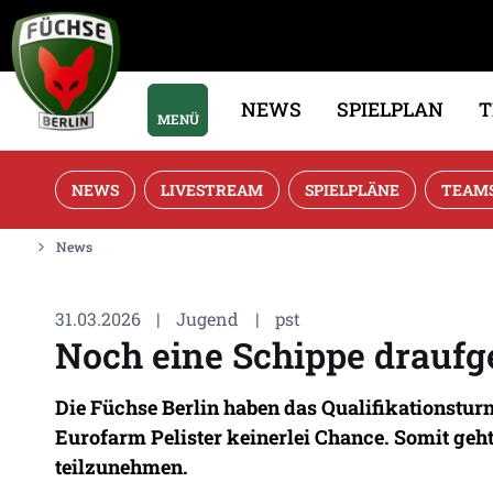
NEWS
SPIELPLAN
MENÜ
NEWS
LIVESTREAM
SPIELPLÄNE
TEAM
News
31.03.2026
|
Jugend
|
pst
Noch eine Schippe draufgel
Die Füchse Berlin haben das Qualifikationsturn
Eurofarm Pelister keinerlei Chance. Somit geh
teilzunehmen.