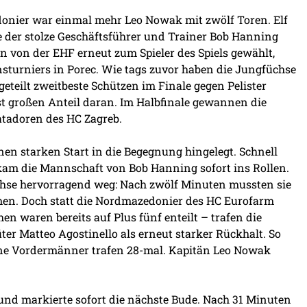
edonier war einmal mehr Leo Nowak mit zwölf Toren. Elf
rte der stolze Geschäftsführer und Trainer Bob Hanning
n von der EHF erneut zum Spieler des Spiels gewählt,
nsturniers in Porec. Wie tags zuvor haben die Jungfüchse
eteilt zweitbeste Schützen im Finale gegen Pelister
t großen Anteil daran. Im Halbfinale gewannen die
atadoren des HC Zagreb.
nen starken Start in die Begegnung hingelegt. Schnell
kam die Mannschaft von Bob Hanning sofort ins Rollen.
chse hervorragend weg: Nach zwölf Minuten mussten sie
en. Doch statt die Nordmazedonier des HC Eurofarm
 waren bereits auf Plus fünf enteilt – trafen die
ter Matteo Agostinello als erneut starker Rückhalt. So
seine Vordermänner trafen 28-mal. Kapitän Leo Nowak
und markierte sofort die nächste Bude. Nach 31 Minuten