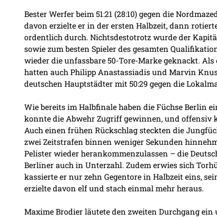
Bester Werfer beim 51:21 (28:10) gegen die Nordmaz
davon erzielte er in der ersten Halbzeit, dann rotie
ordentlich durch. Nichtsdestotrotz wurde der Kapitä
sowie zum besten Spieler des gesamten Qualifikatio
wieder die unfassbare 50-Tore-Marke geknackt. Als g
hatten auch Philipp Anastassiadis und Marvin Knus
deutschen Hauptstädter mit 50:29 gegen die Lokalm
Wie bereits im Halbfinale haben die Füchse Berlin ei
konnte die Abwehr Zugriff gewinnen, und offensiv 
Auch einen frühen Rückschlag steckten die Jungfü
zwei Zeitstrafen binnen weniger Sekunden hinnehm
Pelister wieder herankommenzulassen – die Deutschen
Berliner auch in Unterzahl. Zudem erwies sich Torhü
kassierte er nur zehn Gegentore in Halbzeit eins, 
erzielte davon elf und stach einmal mehr heraus.
Maxime Brodier läutete den zweiten Durchgang ein 