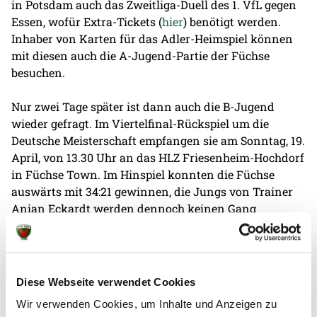
in Potsdam auch das Zweitliga-Duell des 1. VfL gegen
Essen, wofür Extra-Tickets (
hier
) benötigt werden.
Inhaber von Karten für das Adler-Heimspiel können
mit diesen auch die A-Jugend-Partie der Füchse
besuchen.
Nur zwei Tage später ist dann auch die B-Jugend
wieder gefragt. Im Viertelfinal-Rückspiel um die
Deutsche Meisterschaft empfangen sie am Sonntag, 19.
April, von 13.30 Uhr an das HLZ Friesenheim-Hochdorf
in Füchse Town. Im Hinspiel konnten die Füchse
auswärts mit 34:21 gewinnen, die Jungs von Trainer
Anian Eckardt werden dennoch keinen Gang
runterschalten. Bester Nachwuchshandball ist an
diesem Wochenende also in Berlin und Brandenburg
geboten, während die Profis in Köln beim Lidl Final4
um den DHB-Pokal kämpfen. Wer in der Hauptstadt
Diese Webseite verwendet Cookies
bleibt, kann also hier die Meisterschaftsspiele der
Wir verwenden Cookies, um Inhalte und Anzeigen zu
Jungfüchse aus nächster Nähe verfolgen. Tickets für