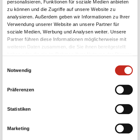
personalisieren, Funktionen für soziale Medien anbieten
das Spiel in Füchse Town (Fritz-Lesch-Straße 32, 13053
zu können und die Zugriffe auf unsere Website zu
Berlin) sind ebenfalls an der Tageskasse erhältlich.
analysieren. Außerdem geben wir Informationen zu Ihrer
Verwendung unserer Website an unsere Partner für
soziale Medien, Werbung und Analysen weiter. Unsere
Partner führen diese Informationen möglicherweise mit
weiteren Daten zusammen, die Sie ihnen bereitgestellt
haben oder die sie im Rahmen Ihrer Nutzung der Dienste
gesammelt haben.
Einwilligungsauswahl
Notwendig
Weitere News
Präferenzen
Statistiken
31.07.2026
|
Jugend
|
pg
Erstes Camp der Handballschule in
Marketing
Füchse Town