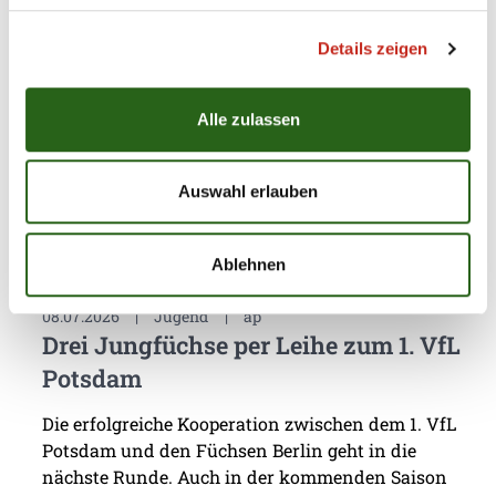
Für die Füchse Berlin hat die eigene
Nachwuchsarbeit stets eine sehr hohe Priorität.
Details zeigen
Dass mit Chrischa Hannawald ein hervorragender
Partner für Jugendförderung gefunden wurde,
macht den Hauptstadt-Club umso glücklicher. Nun
Alle zulassen
präsentierte sich die Handballschule das erste Mal
in Füchse Town.
Auswahl erlauben
Ablehnen
08.07.2026
|
Jugend
|
ap
Drei Jungfüchse per Leihe zum 1. VfL
Potsdam
Die erfolgreiche Kooperation zwischen dem 1. VfL
Potsdam und den Füchsen Berlin geht in die
nächste Runde. Auch in der kommenden Saison