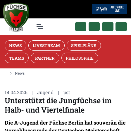
NEWS
LIVESTREAM
SPIELPLÄNE
TEAMS
PARTNER
PHILOSOPHIE
News
14.04.2026
|
Jugend
|
pst
Unterstützt die Jungfüchse im
Halb- und Viertelfinale
Die A-Jugend der Füchse Berlin hat souverän die
Vorschlussrunde der Deutschen Meisterschaft