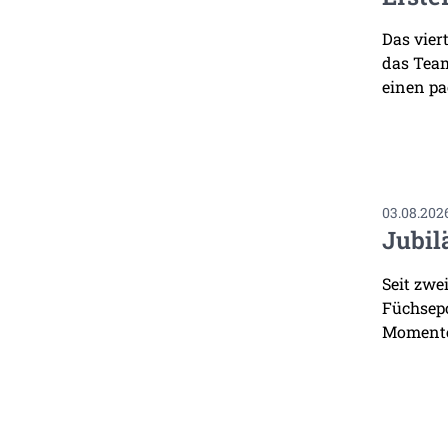
Das vier
das Team
einen pa
03.08.202
Jubil
Seit zwe
Füchsepo
Momente