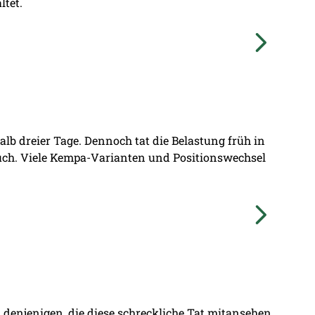
ltet.
lb dreier Tage. Dennoch tat die Belastung früh in
ruch. Viele Kempa-Varianten und Positionswechsel
denjenigen, die diese schreckliche Tat mitansehen