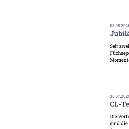
03.08.202
Jubil
Seit zwe
Füchsepo
Momente
30.07.202
CL-Te
Die Vorf
sind die