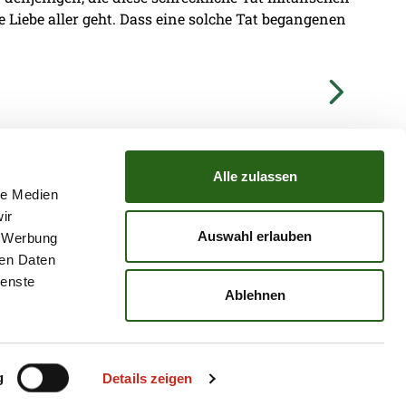
ie Liebe aller geht. Dass eine solche Tat begangenen
Alle zulassen
le Medien
ir
TZ
ATGB
Auswahl erlauben
, Werbung
ren Daten
ienste
Ablehnen
g
Details zeigen