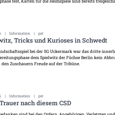
hase fest, Karten für die Heimspiele sind bereits freigescha
6
|
Information
|
pst
witz, Tricks und Kurioses in Schwedt
ndschaftsspiel bei der SG Uckermark war das dritte innerha
ereitungsphase dem Spielwitz der Füchse Berlin kein Abb
 den Zuschauern Freude auf der Tribüne.
6
|
Information
|
pst
 Trauer nach diesem CSD
edanken sind bei den Opfern, Angehörigen, Verletzten und 