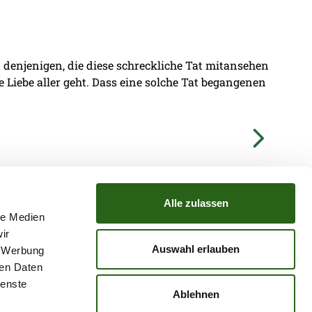
denjenigen, die diese schreckliche Tat mitansehen
ie Liebe aller geht. Dass eine solche Tat begangenen
Alle zulassen
le Medien
ir
TZ
ATGB
Auswahl erlauben
, Werbung
ren Daten
ienste
Ablehnen