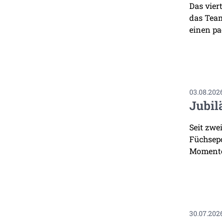
Das vier
das Team
einen pa
03.08.202
Jubil
Seit zwe
Füchsepo
Momente
30.07.202