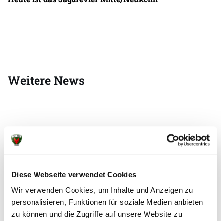
Weitere News
07.08.2026
|
Information
|
pst
Testspiel mit Champions-League-
Feeling
Diese Webseite verwendet Cookies
Zum zweiten Mal in dieser Woche haben die Füchse
Wir verwenden Cookies, um Inhalte und Anzeigen zu
Berlin gegen Aalborg Håndbold getestet, das
personalisieren, Funktionen für soziale Medien anbieten
ebenfalls wieder in der Königsklasse vertreten ist.
zu können und die Zugriffe auf unsere Website zu