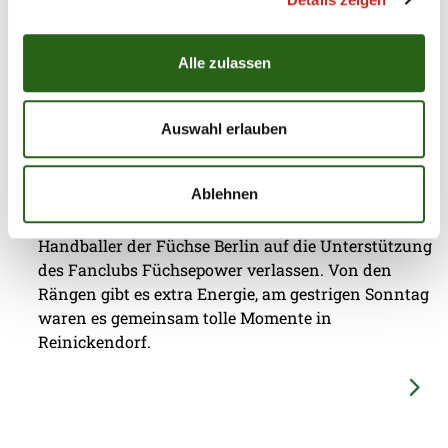
Alle zulassen
03.08.2026
|
Information
|
pst
Auswahl erlauben
Jubiläumsfest: 20 Jahre Fanclub
Füchsepower
Ablehnen
Seit zwei Jahrzehnten können sich die Profi-
Handballer der Füchse Berlin auf die Unterstützung
des Fanclubs Füchsepower verlassen. Von den
Rängen gibt es extra Energie, am gestrigen Sonntag
waren es gemeinsam tolle Momente in
Reinickendorf.