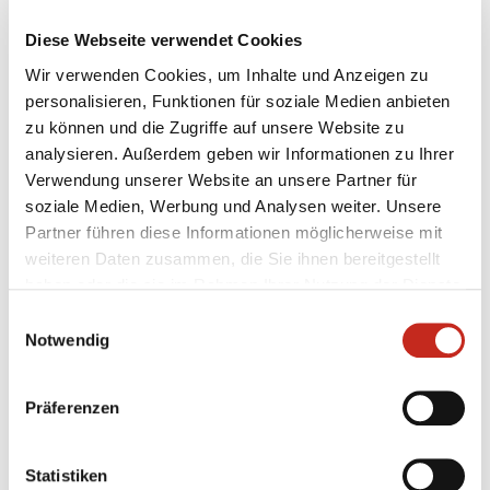
Diese Webseite verwendet Cookies
Wir verwenden Cookies, um Inhalte und Anzeigen zu
personalisieren, Funktionen für soziale Medien anbieten
07.08.2026
|
Information
|
pst
Testspiel mit Champions-League-
zu können und die Zugriffe auf unsere Website zu
analysieren. Außerdem geben wir Informationen zu Ihrer
Feeling
Verwendung unserer Website an unsere Partner für
soziale Medien, Werbung und Analysen weiter. Unsere
Zum zweiten Mal in dieser Woche haben die Füchse
Partner führen diese Informationen möglicherweise mit
Berlin gegen Aalborg Håndbold getestet, das
weiteren Daten zusammen, die Sie ihnen bereitgestellt
ebenfalls wieder in der Königsklasse vertreten ist.
haben oder die sie im Rahmen Ihrer Nutzung der Dienste
Beim amtierenden Dänischen Meister konnte der
gesammelt haben.
Deutsche Pokalsieger an diesem Freitagabend
Einwilligungsauswahl
erneut keinen Sieg einfahren, jedoch wertvolle
Notwendig
Minuten in ...
Präferenzen
Statistiken