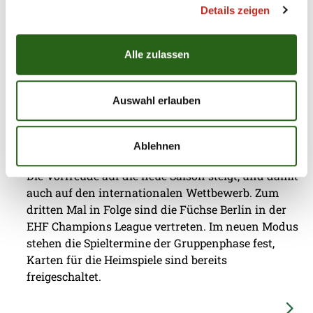
Rängen gibt es extra Energie, am gestrigen Sonntag
Details zeigen
waren es gemeinsam tolle Momente in
Reinickendorf.
Alle zulassen
Auswahl erlauben
30.07.2026
|
Information
|
pst
CL-Termine fix, Tickets erhältlich
Ablehnen
Die Vorfreude auf die neue Saison steigt, und damit
auch auf den internationalen Wettbewerb. Zum
dritten Mal in Folge sind die Füchse Berlin in der
EHF Champions League vertreten. Im neuen Modus
stehen die Spieltermine der Gruppenphase fest,
Karten für die Heimspiele sind bereits
freigeschaltet.