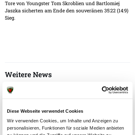
Tore von Youngster Tom Skroblien und Bartlomiej
Jaszka sicherten am Ende den souveränen 35:22 (14:9)
Sieg.
Weitere News
05.08.2026
|
Spielbericht
|
pg
Diese Webseite verwendet Cookies
Erster Gradmesser gegen Topteam aus
Wir verwenden Cookies, um Inhalte und Anzeigen zu
Dänemark
personalisieren, Funktionen für soziale Medien anbieten