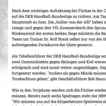
Nach dem wichtigen Auftaktsieg der Füchse in der C
auf die DKB Handball-Bundesliga zu richten. Am Tag 
Hauptstadt zu Gast. Die „Gallier von der Alb“ haben
Lemgo und gegen den VfL Gummersbach den Sprung a
Rückenwind der ersten beiden Siege möchten die B
Team um Trainer Dr. Rolf Brack selbst nur von der Hö
aufsteigenden Formkurve der Gäste gewarnt.
Als Tabellenführer der DKB Handball-Bundesliga wo
zwei Unentschieden gegen Balingen und Kiel waren d
erfolgreich und sind somit weiter ungeschlagen. Geg
fortgesetzt werden. "Anders als gegen Minsk müss
Torabschluss gehen", gibt Geschäftsführer Bob Hann
Wie in den Vorjahren werden sich die Füchse wieder
müssen. Bereits nach sechs Spieltagen steht der HBW 
"Wir müssen uns auf die körperbetonte Spielweise ei