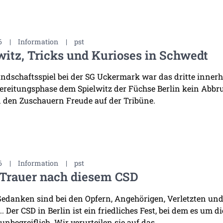
6
|
Information
|
pst
witz, Tricks und Kurioses in Schwedt
ndschaftsspiel bei der SG Uckermark war das dritte innerha
ereitungsphase dem Spielwitz der Füchse Berlin kein Abb
 den Zuschauern Freude auf der Tribüne.
6
|
Information
|
pst
 Trauer nach diesem CSD
edanken sind bei den Opfern, Angehörigen, Verletzten und 
. Der CSD in Berlin ist ein friedliches Fest, bei dem es um d
 unbegreiflich. Wir verurteilen sie auf das ...