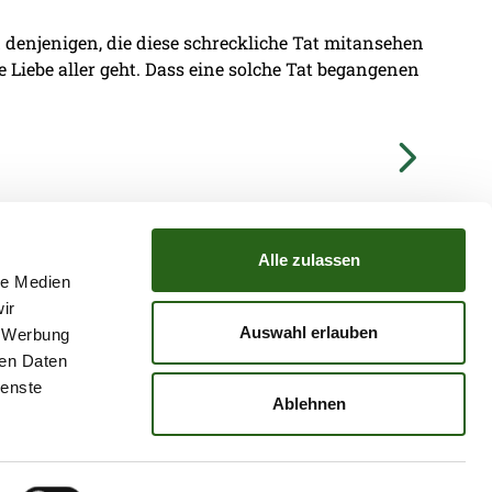
denjenigen, die diese schreckliche Tat mitansehen
ie Liebe aller geht. Dass eine solche Tat begangenen
Alle zulassen
le Medien
ir
TZ
ATGB
Auswahl erlauben
, Werbung
ren Daten
ienste
Ablehnen