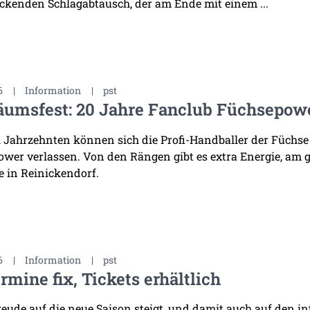
ckenden Schlagabtausch, der am Ende mit einem ...
6
|
Information
|
pst
äumsfest: 20 Jahre Fanclub Füchsepow
i Jahrzehnten können sich die Profi-Handballer der Füchse
wer verlassen. Von den Rängen gibt es extra Energie, am 
 in Reinickendorf.
6
|
Information
|
pst
rmine fix, Tickets erhältlich
reude auf die neue Saison steigt, und damit auch auf den i