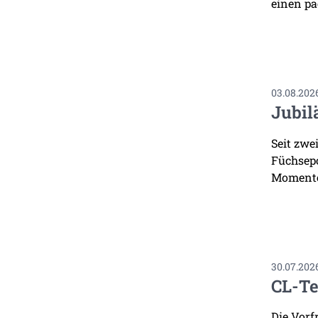
einen pa
03.08.202
Jubil
Seit zwe
Füchsepo
Momente
30.07.202
CL-Te
Die Vorf