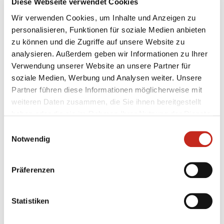
Gründler, General Manager Marketing Toyota
Diese Webseite verwendet Cookies
Deutschland. „Wir freuen uns, das Projekt mit unseren
Wir verwenden Cookies, um Inhalte und Anzeigen zu
Partnern weiter voranzutreiben.“ Denn
personalisieren, Funktionen für soziale Medien anbieten
Nachwuchsförderung ist für Toyota nicht nur von
zu können und die Zugriffe auf unsere Website zu
hoher sportlicher, sondern vor allem gesellschaftlicher
analysieren. Außerdem geben wir Informationen zu Ihrer
Bedeutung.
Verwendung unserer Website an unsere Partner für
soziale Medien, Werbung und Analysen weiter. Unsere
Weitere Informationen unter
www.handball-in-
Partner führen diese Informationen möglicherweise mit
schulen.de
weiteren Daten zusammen, die Sie ihnen bereitgestellt
haben oder die sie im Rahmen Ihrer Nutzung der Dienste
gesammelt haben.
Einwilligungsauswahl
Notwendig
Präferenzen
Weitere News
Statistiken