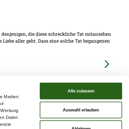
denjenigen, die diese schreckliche Tat mitansehen
ie Liebe aller geht. Dass eine solche Tat begangenen
Alle zulassen
le Medien
ir
TZ
ATGB
Auswahl erlauben
, Werbung
ren Daten
ienste
Ablehnen