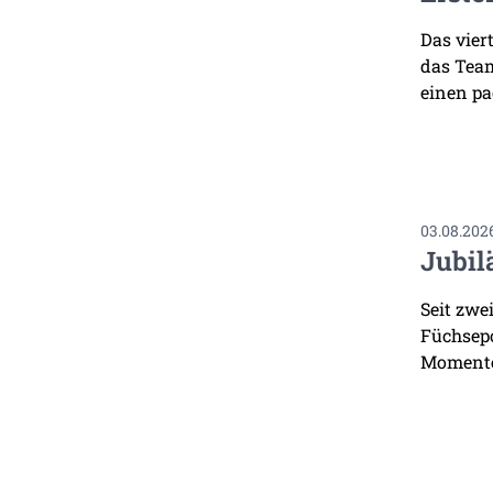
Das vier
das Team
einen pa
03.08.202
Jubil
Seit zwe
Füchsepo
Momente