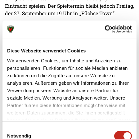
Eintracht spielen. Der Spieltermin bleibt jedoch Freitag,
der 27. September um 19 Uhr in „Füchse Town“.
Diese Webseite verwendet Cookies
Wir verwenden Cookies, um Inhalte und Anzeigen zu
personalisieren, Funktionen für soziale Medien anbieten
Weitere News
zu können und die Zugriffe auf unsere Website zu
analysieren. Außerdem geben wir Informationen zu Ihrer
Verwendung unserer Website an unsere Partner für
soziale Medien, Werbung und Analysen weiter. Unsere
Partner führen diese Informationen möglicherweise mit
07.08.2026
|
Information
|
pst
weiteren Daten zusammen, die Sie ihnen bereitgestellt
Testspiel mit Champions-League-
haben oder die sie im Rahmen Ihrer Nutzung der Dienste
Feeling
gesammelt haben.
Einwilligungsauswahl
Notwendig
Zum zweiten Mal in dieser Woche haben die Füchse