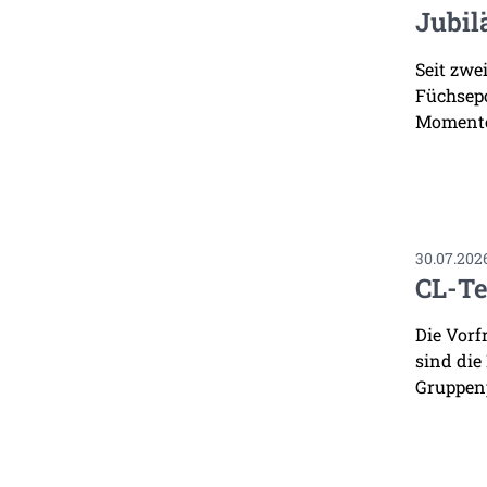
Jubil
Seit zwe
Füchsepo
Momente
30.07.202
CL-Te
Die Vorf
sind die
Gruppenp