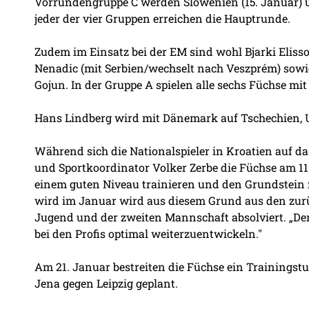
Vorrundengruppe C werden Slowenien (15. Januar) u
jeder der vier Gruppen erreichen die Hauptrunde.
Zudem im Einsatz bei der EM sind wohl Bjarki Elisso
Nenadic (mit Serbien/wechselt nach Veszprém) sowi
Gojun. In der Gruppe A spielen alle sechs Füchse m
Hans Lindberg wird mit Dänemark auf Tschechien, 
Während sich die Nationalspieler in Kroatien auf das
und Sportkoordinator Volker Zerbe die Füchse am 11.
einem guten Niveau trainieren und den Grundstein fü
wird im Januar wird aus diesem Grund aus den zurü
Jugend und der zweiten Mannschaft absolviert. „Den
bei den Profis optimal weiterzuentwickeln."
Am 21. Januar bestreiten die Füchse ein Trainingsturn
Jena gegen Leipzig geplant.