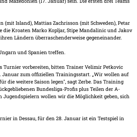
nd Mazedonien (17. Januar) sein. Die ersten drei Teams
n (mit Island), Mattias Zachrisson (mit Schweden), Petar
e die Kroaten Marko Kopljar, Stipe Mandalinic und Jakov
it ihren Ländern überraschenderweise gegeneinander.
Ungarn und Spanien treffen.
 Turnier vorbereiten, bitten Trainer Velimir Petkovic
 Januar zum offiziellen Trainingsstart. „Wir wollen auf
r die weitere Saison legen", sagt Zerbe. Das Training
ckgebliebenen Bundesliga-Profis plus Teilen der A-
 Jugendspielern wollen wir die Möglichkeit geben, sich
ier in Dessau, für den 28. Januar ist ein Testspiel in