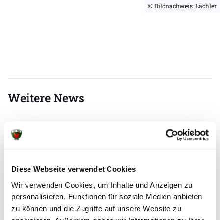
© Bildnachweis: Lächler
Weitere News
05.08.2026
|
Spielbericht
|
pg
Erster Gradmesser gegen Topteam aus
Diese Webseite verwendet Cookies
Dänemark
Wir verwenden Cookies, um Inhalte und Anzeigen zu
personalisieren, Funktionen für soziale Medien anbieten
Das vierte Testspiel seit dem Beginn der
zu können und die Zugriffe auf unsere Website zu
Vorbereitung auf die Spielzeit 2026/27 sollte eine