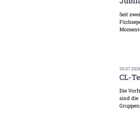
Jubil
Seit zwe
Füchsepo
Momente
30.07.202
CL-Te
Die Vorf
sind die
Gruppenp