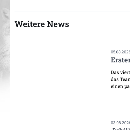
Weitere News
05.08.202
Erste
Das vier
das Team
einen pa
03.08.202