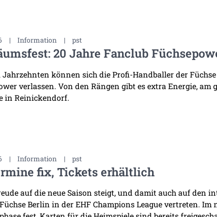
6
|
Information
|
pst
äumsfest: 20 Jahre Fanclub Füchsepow
i Jahrzehnten können sich die Profi-Handballer der Füchse
wer verlassen. Von den Rängen gibt es extra Energie, am 
 in Reinickendorf.
6
|
Information
|
pst
rmine fix, Tickets erhältlich
reude auf die neue Saison steigt, und damit auch auf den i
 Füchse Berlin in der EHF Champions League vertreten. Im
hase fest, Karten für die Heimspiele sind bereits freigescha