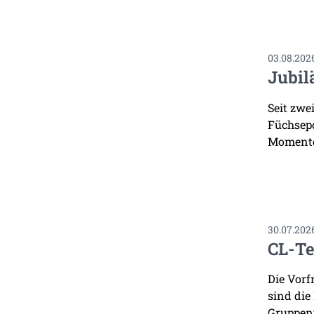
03.08.202
Jubil
Seit zwe
Füchsepo
Momente
30.07.202
CL-Te
Die Vorf
sind die
Gruppenp