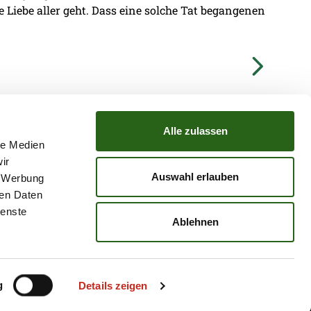
ie Liebe aller geht. Dass eine solche Tat begangenen
Alle zulassen
le Medien
ir
TZ
ATGB
Auswahl erlauben
, Werbung
ren Daten
ienste
Ablehnen
g
Details zeigen