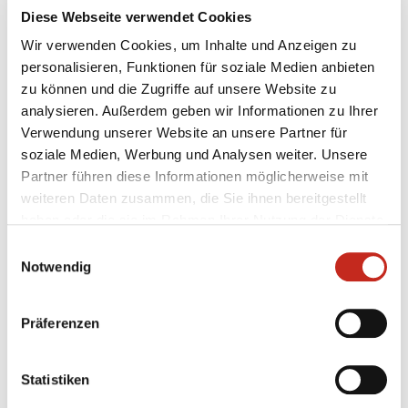
Diese Webseite verwendet Cookies
Wir verwenden Cookies, um Inhalte und Anzeigen zu
07.08.2026
|
Information
|
pst
personalisieren, Funktionen für soziale Medien anbieten
Testspiel mit Champions-League-
zu können und die Zugriffe auf unsere Website zu
Feeling
analysieren. Außerdem geben wir Informationen zu Ihrer
Verwendung unserer Website an unsere Partner für
Zum zweiten Mal in dieser Woche haben die Füchse
soziale Medien, Werbung und Analysen weiter. Unsere
Berlin gegen Aalborg Håndbold getestet, das
Partner führen diese Informationen möglicherweise mit
ebenfalls wieder in der Königsklasse vertreten ist.
weiteren Daten zusammen, die Sie ihnen bereitgestellt
Beim amtierenden Dänischen Meister konnte der
haben oder die sie im Rahmen Ihrer Nutzung der Dienste
Deutsche Pokalsieger an diesem Freitagabend
gesammelt haben.
erneut keinen Sieg einfahren, jedoch wertvolle
Einwilligungsauswahl
Notwendig
Minuten in ...
Präferenzen
Statistiken
05.08.2026
|
Information
|
pg