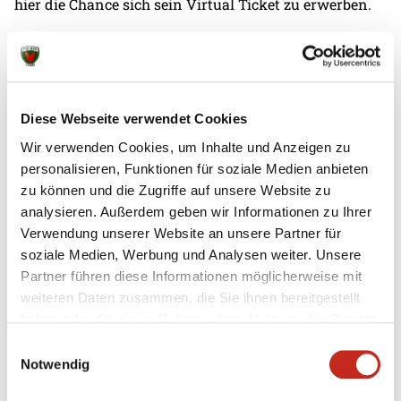
hier
die Chance sich sein Virtual Ticket zu erwerben.
Diese Webseite verwendet Cookies
Weitere News
Wir verwenden Cookies, um Inhalte und Anzeigen zu
personalisieren, Funktionen für soziale Medien anbieten
zu können und die Zugriffe auf unsere Website zu
analysieren. Außerdem geben wir Informationen zu Ihrer
Verwendung unserer Website an unsere Partner für
soziale Medien, Werbung und Analysen weiter. Unsere
07.08.2026
|
Information
|
pst
Testspiel mit Champions-League-
Partner führen diese Informationen möglicherweise mit
weiteren Daten zusammen, die Sie ihnen bereitgestellt
Feeling
haben oder die sie im Rahmen Ihrer Nutzung der Dienste
gesammelt haben.
Zum zweiten Mal in dieser Woche haben die Füchse
Einwilligungsauswahl
Berlin gegen Aalborg Håndbold getestet, das
Notwendig
ebenfalls wieder in der Königsklasse vertreten ist.