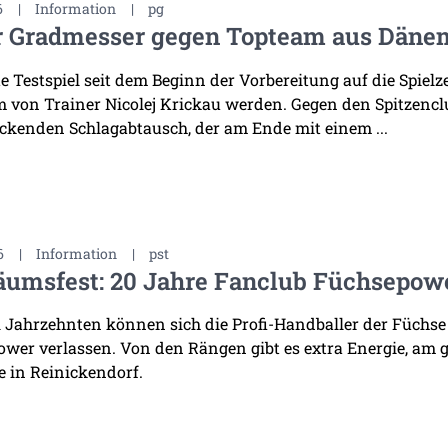
6
|
Information
|
pg
r Gradmesser gegen Topteam aus Däne
te Testspiel seit dem Beginn der Vorbereitung auf die Spiel
 von Trainer Nicolej Krickau werden. Gegen den Spitzenclu
ckenden Schlagabtausch, der am Ende mit einem ...
6
|
Information
|
pst
äumsfest: 20 Jahre Fanclub Füchsepow
i Jahrzehnten können sich die Profi-Handballer der Füchse
wer verlassen. Von den Rängen gibt es extra Energie, am 
 in Reinickendorf.