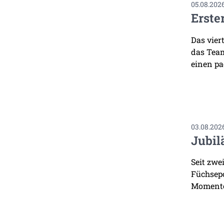
05.08.202
Erste
Das vier
das Team
einen pa
03.08.202
Jubil
Seit zwe
Füchsepo
Momente