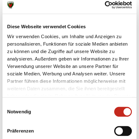
Weitere News
Diese Webseite verwendet Cookies
Wir verwenden Cookies, um Inhalte und Anzeigen zu
personalisieren, Funktionen für soziale Medien anbieten
zu können und die Zugriffe auf unsere Website zu
analysieren. Außerdem geben wir Informationen zu Ihrer
07.08.2026
|
Information
|
pst
Testspiel mit Champions-League-
Verwendung unserer Website an unsere Partner für
soziale Medien, Werbung und Analysen weiter. Unsere
Feeling
Partner führen diese Informationen möglicherweise mit
weiteren Daten zusammen, die Sie ihnen bereitgestellt
Zum zweiten Mal in dieser Woche haben die Füchse
haben oder die sie im Rahmen Ihrer Nutzung der Dienste
Berlin gegen Aalborg Håndbold getestet, das
gesammelt haben.
ebenfalls wieder in der Königsklasse vertreten ist.
Einwilligungsauswahl
Beim amtierenden Dänischen Meister konnte der
Notwendig
Deutsche Pokalsieger an diesem Freitagabend
erneut keinen Sieg einfahren, jedoch wertvolle
Präferenzen
Minuten in ...