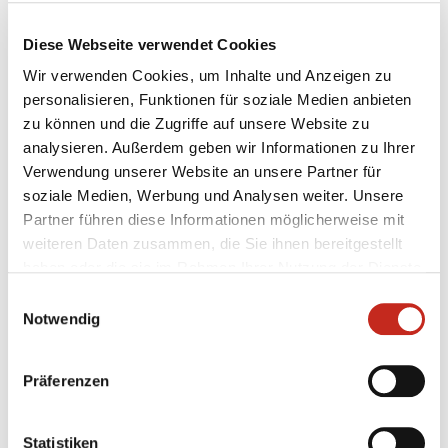
Diese Webseite verwendet Cookies
Wir verwenden Cookies, um Inhalte und Anzeigen zu
personalisieren, Funktionen für soziale Medien anbieten
07.08.2026
|
Information
|
pst
zu können und die Zugriffe auf unsere Website zu
Testspiel mit Champions-League-
analysieren. Außerdem geben wir Informationen zu Ihrer
Feeling
Verwendung unserer Website an unsere Partner für
soziale Medien, Werbung und Analysen weiter. Unsere
Zum zweiten Mal in dieser Woche haben die Füchse
Partner führen diese Informationen möglicherweise mit
Berlin gegen Aalborg Håndbold getestet, das
weiteren Daten zusammen, die Sie ihnen bereitgestellt
ebenfalls wieder in der Königsklasse vertreten ist.
haben oder die sie im Rahmen Ihrer Nutzung der Dienste
Beim amtierenden Dänischen Meister konnte der
gesammelt haben.
Einwilligungsauswahl
Deutsche Pokalsieger an diesem Freitagabend
Notwendig
erneut keinen Sieg einfahren, jedoch wertvolle
Minuten in ...
Präferenzen
Statistiken