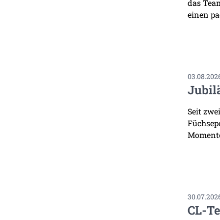
das Team
einen pa
03.08.202
Jubil
Seit zwe
Füchsepo
Momente
30.07.202
CL-Te