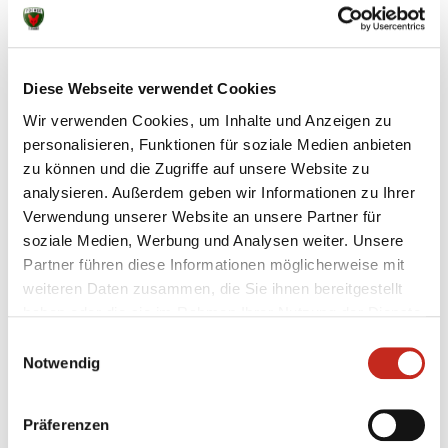
Partnerschaft und Zukunft der Füchse Berlin.
Füchse-Geschäftsführer Bob Hanning: „Als wir in
schwieriger Zeit ohne Hauptsponsor die
Diese Webseite verwendet Cookies
Zusammenarbeit mit der Deutsche Wohnen begonnen
Wir verwenden Cookies, um Inhalte und Anzeigen zu
haben, war es beiden Seiten ein Bedürfnis, Motivation
personalisieren, Funktionen für soziale Medien anbieten
durch Identifikation herzustellen. Mit der
zu können und die Zugriffe auf unsere Website zu
Unterstützung unseres Hauptsponsors setzen wir nun
analysieren. Außerdem geben wir Informationen zu Ihrer
den kontinuierlichen Weg nicht nur fort, sondern
Verwendung unserer Website an unsere Partner für
bauen ihn auch durch weitere Maßnahmen aus.
soziale Medien, Werbung und Analysen weiter. Unsere
Partner führen diese Informationen möglicherweise mit
„Wir sehen uns als Teil der Füchse-Familie.
weiteren Daten zusammen, die Sie ihnen bereitgestellt
Gemeinsam möchten wir die Jugend im Berliner
haben oder die sie im Rahmen Ihrer Nutzung der Dienste
Handball noch weiter fördern und damit nachhaltig
gesammelt haben.
Einwilligungsauswahl
zur Erfolgsgeschichte des Vereins beitragen. Was uns
Notwendig
dabei eint, sind Leidenschaft und Teamgeist", erklärt
Michael Zahn, Chief Executive Officer (CEO) der
Deutsche Wohnen SE.
Präferenzen