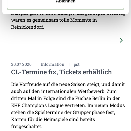
Ablehnen
des Fanclubs Füchsepower verlassen. Von den
Rängen gibt es extra Energie, am gestrigen Sonntag
waren es gemeinsam tolle Momente in
Reinickendorf.
30.07.2026
|
Information
|
pst
CL-Termine fix, Tickets erhältlich
Die Vorfreude auf die neue Saison steigt, und damit
auch auf den internationalen Wettbewerb. Zum
dritten Mal in Folge sind die Füchse Berlin in der
EHF Champions League vertreten. Im neuen Modus
stehen die Spieltermine der Gruppenphase fest,
Karten für die Heimspiele sind bereits
freigeschaltet.