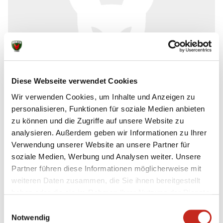
Lotto Berlin
© Bildnachweis: Lotto Berlin
Diese Webseite verwendet Cookies
Wir verwenden Cookies, um Inhalte und Anzeigen zu
personalisieren, Funktionen für soziale Medien anbieten
zu können und die Zugriffe auf unsere Website zu
analysieren. Außerdem geben wir Informationen zu Ihrer
Weitere News
Verwendung unserer Website an unsere Partner für
soziale Medien, Werbung und Analysen weiter. Unsere
Partner führen diese Informationen möglicherweise mit
weiteren Daten zusammen, die Sie ihnen bereitgestellt
haben oder die sie im Rahmen Ihrer Nutzung der Dienste
05.08.2026
|
Spielbericht
|
pg
gesammelt haben.
Einwilligungsauswahl
Erster Gradmesser gegen Topteam aus
Notwendig