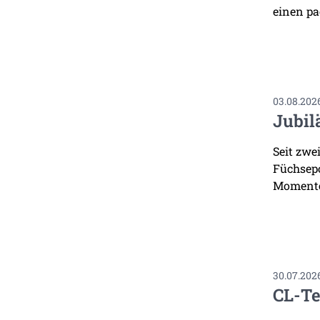
einen pa
03.08.202
Jubil
Seit zwe
Füchsepo
Momente
30.07.202
CL-Te