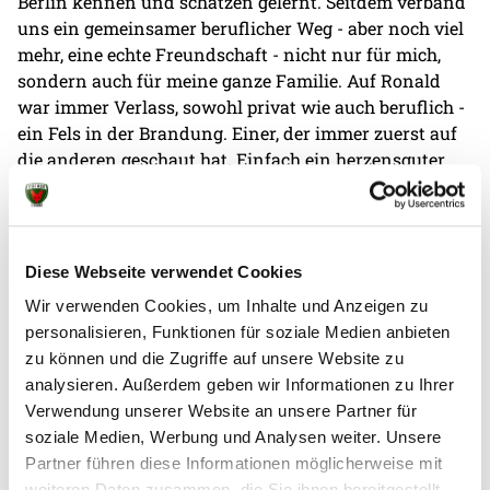
Berlin kennen und schätzen gelernt. Seitdem verband
uns ein gemeinsamer beruflicher Weg - aber noch viel
mehr, eine echte Freundschaft - nicht nur für mich,
sondern auch für meine ganze Familie. Auf Ronald
war immer Verlass, sowohl privat wie auch beruflich -
ein Fels in der Brandung. Einer, der immer zuerst auf
die anderen geschaut hat. Einfach ein herzensguter
Mensch."
Die Füchse Berlin möchten seiner Lebensgefährtin,
seiner Familie, seinen Freunden und allen
Diese Webseite verwendet Cookies
Weggefährten ein zutiefst verbundenes Mitgefühl
Wir verwenden Cookies, um Inhalte und Anzeigen zu
aussprechen.
personalisieren, Funktionen für soziale Medien anbieten
zu können und die Zugriffe auf unsere Website zu
analysieren. Außerdem geben wir Informationen zu Ihrer
Verwendung unserer Website an unsere Partner für
soziale Medien, Werbung und Analysen weiter. Unsere
Partner führen diese Informationen möglicherweise mit
weiteren Daten zusammen, die Sie ihnen bereitgestellt