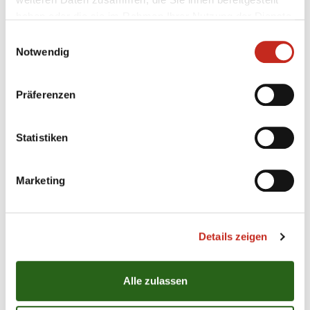
Weitere News
haben oder die sie im Rahmen Ihrer Nutzung der Dienste
gesammelt haben.
Einwilligungsauswahl
Notwendig
05.08.2026
|
Spielbericht
|
pg
Präferenzen
Erster Gradmesser gegen Topteam aus
Dänemark
Statistiken
Das vierte Testspiel seit dem Beginn der
Vorbereitung auf die Spielzeit 2026/27 sollte eine
Marketing
erste Standortbestimmung für das Team von
Trainer Nicolej Krickau werden. Gegen den
Spitzenclub Aalborg Håndbold lieferten sich die
Füchse Berlin einen packenden Schlagabtausch, der
Details zeigen
am Ende mit einem ...
Alle zulassen