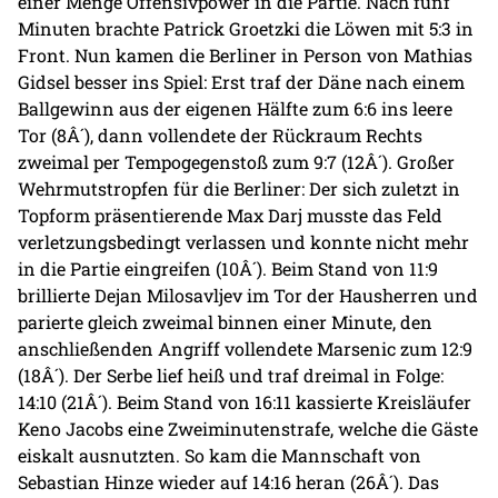
einer Menge Offensivpower in die Partie. Nach fünf
Minuten brachte Patrick Groetzki die Löwen mit 5:3 in
Front. Nun kamen die Berliner in Person von Mathias
Gidsel besser ins Spiel: Erst traf der Däne nach einem
Ballgewinn aus der eigenen Hälfte zum 6:6 ins leere
Tor (8Â´), dann vollendete der Rückraum Rechts
zweimal per Tempogegenstoß zum 9:7 (12Â´). Großer
Wehrmutstropfen für die Berliner: Der sich zuletzt in
Topform präsentierende Max Darj musste das Feld
verletzungsbedingt verlassen und konnte nicht mehr
in die Partie eingreifen (10Â´). Beim Stand von 11:9
brillierte Dejan Milosavljev im Tor der Hausherren und
parierte gleich zweimal binnen einer Minute, den
anschließenden Angriff vollendete Marsenic zum 12:9
(18Â´). Der Serbe lief heiß und traf dreimal in Folge:
14:10 (21Â´). Beim Stand von 16:11 kassierte Kreisläufer
Keno Jacobs eine Zweiminutenstrafe, welche die Gäste
eiskalt ausnutzten. So kam die Mannschaft von
Sebastian Hinze wieder auf 14:16 heran (26Â´). Das