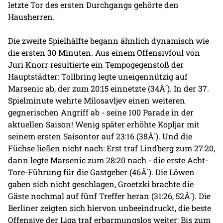
letzte Tor des ersten Durchgangs gehörte den
Hausherren.
Die zweite Spielhälfte begann ähnlich dynamisch wie
die ersten 30 Minuten. Aus einem Offensivfoul von
Juri Knorr resultierte ein Tempogegenstoß der
Hauptstädter: Tollbring legte uneigennützig auf
Marsenic ab, der zum 20:15 einnetzte (34Â´). In der 37.
Spielminute wehrte Milosavljev einen weiteren
gegnerischen Angriff ab - seine 100 Parade in der
aktuellen Saison! Wenig später erhöhte Kopljar mit
seinem ersten Saisontor auf 23:16 (38Â´). Und die
Füchse ließen nicht nach: Erst traf Lindberg zum 27:20,
dann legte Marsenic zum 28:20 nach - die erste Acht-
Tore-Führung für die Gastgeber (46Â´). Die Löwen
gaben sich nicht geschlagen, Groetzki brachte die
Gäste nochmal auf fünf Treffer heran (31:26, 52Â´). Die
Berliner zeigten sich hiervon unbeeindruckt, die beste
Offensive der Liga traf erbarmungslos weiter: Bis zum