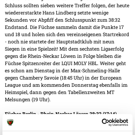
Schluss sollten sieben weitere Treffer folgen, der heute
wiedererstarkte Hans Lindberg setzte wenige
Sekunden vor Abpfiff den Schlusspunkt zum 38:32
Endstand. Die Füchse sammeln damit die Punkte 17
und 18 und holen sich den vereinseigenen Startrekord
- noch nie startete der Hauptstadtklub mit neun
Siegen in eine Spielzeit! Mit dem sechsten Ligaerfolg
gegen die Rhein-Neckar Löwen in Folge bleiben die
Füchse Spitzenreiter der LQUI MOLY HBL. Weiter geht
es schon am Dienstag in der Max-Schmeling-Halle
gegen Chambery Savoie (18:45 Uhr) in der European
League und am kommenden Donnerstag ebenfalls im
Heimspiel, dann gegen den Tabellenzweiten MT
Melsungen (19 Uhr).
Füchse Berlin - Rhein-Neckar Löwen 38:32 (17:14)
Füchse Berlin:
Milosavljev (11 Paraden), Gidsel 11,