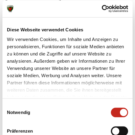
Seit 2014 gehört GROHE zu dem starken
Markenportfolio von LIXIL, einem führenden
Hersteller von richtungsweisenden
Wassertechnologien und Gebäudeausstattung. Um
Diese Webseite verwendet Cookies
„Pure Freude an Wasser" zu bieten, basiert jedes
Wir verwenden Cookies, um Inhalte und Anzeigen zu
GROHE Produkt auf den Markenwerten Qualität,
personalisieren, Funktionen für soziale Medien anbieten
Technologie, Design und Nachhaltigkeit. Mit ihren
zu können und die Zugriffe auf unsere Website zu
kundenspezifischen Portfolios GROHE QuickFix,
analysieren. Außerdem geben wir Informationen zu Ihrer
GROHE Professional und der Premium-Sub-Brand
Verwendung unserer Website an unsere Partner für
GROHE SPA bietet die Marke sowohl
soziale Medien, Werbung und Analysen weiter. Unsere
lebensverbessernde Produktlösungen als auch
Partner führen diese Informationen möglicherweise mit
Services an. Sie alle sind auf die verschiedenen
weiteren Daten zusammen, die Sie ihnen bereitgestellt
Bedürfnisse von GROHEs professionellen
haben oder die sie im Rahmen Ihrer Nutzung der Dienste
Geschäftspartnern und deren differenzierten
gesammelt haben.
Zielgruppen ausgerichtet. Mit Wasser als Kern des
Einwilligungsauswahl
Notwendig
Geschäfts trägt GROHE mit einer
ressourcenschonenden Wertschöpfungskette zur
Impact Strategy
von LIXIL bei: von der CO2-neutralen**
Präferenzen