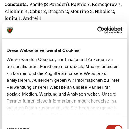
Constanta:
Vasile (8 Paraden), Ravnic 7, Komogorov 7,
Aliokhin 4, Cabut 3, Dragan 2, Mourino 2, Nikolic 2,
Ionita 1, Andrei 1
Berlin:
Milosavljev (10 Paraden), Tollbring 7, Lichtlein
5, Drux 5, Andersson 4, Lindberg 4/1, Marsenic 4, Orlov
2, Darj 1
Diese Webseite verwendet Cookies
Trainer Jaron Siewert:
„Es war ein wirklich schweres
Wir verwenden Cookies, um Inhalte und Anzeigen zu
Spiel hier heute. Wir haben alles versucht, hier Tore zu
personalisieren, Funktionen für soziale Medien anbieten
erzielen und waren in der ersten Hälfte unglücklich
zu können und die Zugriffe auf unsere Website zu
im Abschluss. Dennoch bleiben wir dran. Dann spielen
analysieren. Außerdem geben wir Informationen zu Ihrer
sie Sieben gegen Sechs, trotzdem setzten wir uns
Verwendung unserer Website an unsere Partner für
durch. Am Ende ist es egal, wie hoch wir gewinnen,
soziale Medien, Werbung und Analysen weiter. Unsere
sondern es ging um die zwei Punkte, die wir in dieser
Partner führen diese Informationen möglicherweise mit
beeindruckenden Atmosphäre geholt haben."
weiteren Daten zusammen, die Sie ihnen bereitgestellt
haben oder die sie im Rahmen Ihrer Nutzung der Dienste
Nils Lichtlein:
„Wir leisten uns in der ersten Hälfte zu
gesammelt haben.
Einwilligungsauswahl
viele Fehlwürfe und haben Glück, dass wir mit nur