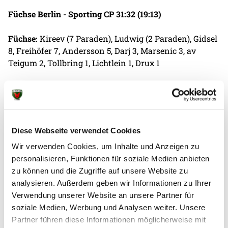
Füchse Berlin - Sporting CP 31:32 (19:13)
Füchse:
Kireev (7 Paraden), Ludwig (2 Paraden), Gidsel
8, Freihöfer 7, Andersson 5, Darj 3, Marsenic 3, av
Teigum 2, Tollbring 1, Lichtlein 1, Drux 1
Sporting:
Maciel (7 Paraden), Kristensen (1 Parade), M.
Costa 12, F. Costa 7, Suarez Diaz 5, Torkelsson 4, Silva
Oliveira 2, Gurri 2
Diese Webseite verwendet Cookies
Trainer Jaron Siewert:
„Es sind zwei komplett
Wir verwenden Cookies, um Inhalte und Anzeigen zu
unterschiedliche Halbzeiten gesehen. Im ersten
personalisieren, Funktionen für soziale Medien anbieten
Durchgang zeigen wir eine sehr kompakte und
zu können und die Zugriffe auf unsere Website zu
bewegliche Abwehr und kommen in unser
analysieren. Außerdem geben wir Informationen zu Ihrer
Tempospiel. Die zweite Hälfte ist dann das komplette
Verwendung unserer Website an unsere Partner für
Gegenteil. Wir starten extrem schlecht, machen
soziale Medien, Werbung und Analysen weiter. Unsere
unnötige Fehler und können den Vorsprung nicht
Partner führen diese Informationen möglicherweise mit
mehr halten. Dann wird es ein ganz enges Spiel,