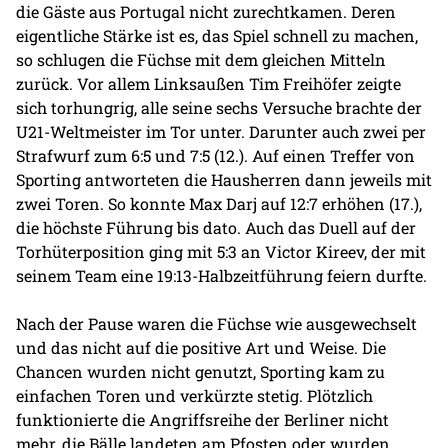
die Gäste aus Portugal nicht zurechtkamen. Deren
eigentliche Stärke ist es, das Spiel schnell zu machen,
so schlugen die Füchse mit dem gleichen Mitteln
zurück. Vor allem Linksaußen Tim Freihöfer zeigte
sich torhungrig, alle seine sechs Versuche brachte der
U21-Weltmeister im Tor unter. Darunter auch zwei per
Strafwurf zum 6:5 und 7:5 (12.). Auf einen Treffer von
Sporting antworteten die Hausherren dann jeweils mit
zwei Toren. So konnte Max Darj auf 12:7 erhöhen (17.),
die höchste Führung bis dato. Auch das Duell auf der
Torhüterposition ging mit 5:3 an Victor Kireev, der mit
seinem Team eine 19:13-Halbzeitführung feiern durfte.
Nach der Pause waren die Füchse wie ausgewechselt
und das nicht auf die positive Art und Weise. Die
Chancen wurden nicht genutzt, Sporting kam zu
einfachen Toren und verkürzte stetig. Plötzlich
funktionierte die Angriffsreihe der Berliner nicht
mehr, die Bälle landeten am Pfosten oder wurden