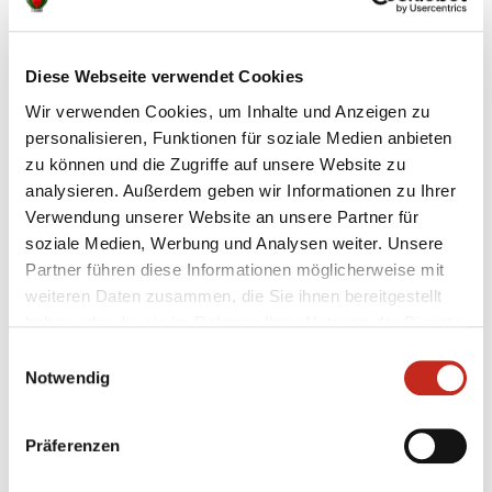
Diese Webseite verwendet Cookies
Weitere News
Wir verwenden Cookies, um Inhalte und Anzeigen zu
personalisieren, Funktionen für soziale Medien anbieten
zu können und die Zugriffe auf unsere Website zu
analysieren. Außerdem geben wir Informationen zu Ihrer
Verwendung unserer Website an unsere Partner für
05.08.2026
|
Spielbericht
|
pg
soziale Medien, Werbung und Analysen weiter. Unsere
Erster Gradmesser gegen Topteam aus
Partner führen diese Informationen möglicherweise mit
Dänemark
weiteren Daten zusammen, die Sie ihnen bereitgestellt
haben oder die sie im Rahmen Ihrer Nutzung der Dienste
Das vierte Testspiel seit dem Beginn der
gesammelt haben.
Einwilligungsauswahl
Vorbereitung auf die Spielzeit 2026/27 sollte eine
Notwendig
erste Standortbestimmung für das Team von
Trainer Nicolej Krickau werden. Gegen den
Spitzenclub Aalborg Håndbold lieferten sich die
Präferenzen
Füchse Berlin einen packenden Schlagabtausch, der