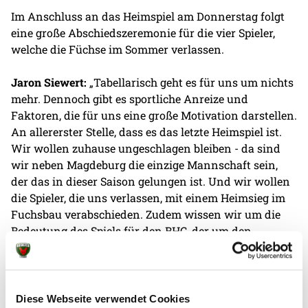
Im Anschluss an das Heimspiel am Donnerstag folgt
eine große Abschiedszeremonie für die vier Spieler,
welche die Füchse im Sommer verlassen.
Jaron Siewert:
„Tabellarisch geht es für uns um nichts
mehr. Dennoch gibt es sportliche Anreize und
Faktoren, die für uns eine große Motivation darstellen.
An allererster Stelle, dass es das letzte Heimspiel ist.
Wir wollen zuhause ungeschlagen bleiben - da sind
wir neben Magdeburg die einzige Mannschaft sein,
der das in dieser Saison gelungen ist. Und wir wollen
die Spieler, die uns verlassen, mit einem Heimsieg im
Fuchsbau verabschieden. Zudem wissen wir um die
Bedeutung des Spiels für den BHC, der um den
Klassenerhalt kämpft. Wir wollen nicht in diesen
Zweikampf eingreifen, sondern unsere Leistung
bringen und uns so mit einem Sieg verabschieden. Vor
der Saison hätte wohl niemand damit gerechnet, dass
Diese Webseite verwendet Cookies