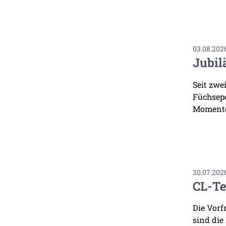
03.08.202
Jubil
Seit zwe
Füchsepo
Momente
30.07.202
CL-Te
Die Vorf
sind die