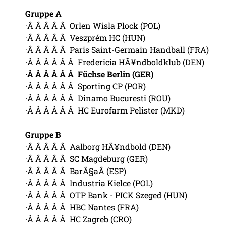
Gruppe A
·Â Â Â Â Â Orlen Wisla Plock (POL)
·Â Â Â Â Â Veszprém HC (HUN)
·Â Â Â Â Â Paris Saint-Germain Handball (FRA)
·Â Â Â Â Â Â Fredericia HÃ¥ndboldklub (DEN)
·Â Â Â Â Â Â Füchse Berlin (GER)
·Â Â Â Â Â Â Sporting CP (POR)
·Â Â Â Â Â Â Dinamo Bucuresti (ROU)
·Â Â Â Â Â Â HC Eurofarm Pelister (MKD)
Gruppe B
·Â Â Â Â Â Aalborg HÃ¥ndbold (DEN)
·Â Â Â Â Â SC Magdeburg (GER)
·Â Â Â Â Â BarÃ§aÂ (ESP)
·Â Â Â Â Â Industria Kielce (POL)
·Â Â Â Â Â OTP Bank - PICK Szeged (HUN)
·Â Â Â Â Â HBC Nantes (FRA)
·Â Â Â Â Â HC Zagreb (CRO)