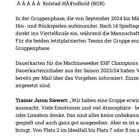
·Â Â Â Â Â Kolstad HÃ¥ndbold (NOR)
In der Gruppenphase, die von September 2024 bis Mär
Hin- und Rückspielen aufeinander. Nach 14 Spieltag
direkt ins Viertelfinale ein, während die Mannschafte
Für die beiden letztplatzierten Teams der Gruppe en
Gruppenphase.
Dauerkarten für die Machineseeker EHF Champions 
Dauerkarteninhaber aus der Saison 2023/24 haben Vo
bereits per Mail über das Vorgehen informiert. Einze
angesetzt sind.
Trainer Jaron Siewert:
„Wir haben eine Gruppe erwis
ausmacht. Viele Emotionen und viel Atmosphäre - be
oder Lissabon denke. Das sind alles keine unbekan
gespielt und auch ganz gut ausgesehen. Aber es ist 
bringt. Von Platz 2 im Idealfall bis Platz 7 oder 8 im 