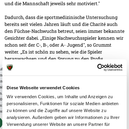
und die Mannschaft jeweils sehr motiviert."
Dadurch, dass die sportmedizinische Untersuchung
bereits seit vielen Jahren läuft und die Charité auch
den Füchse-Nachwuchs betreut, seien immer bekannte
Gesichter dabei. „Einige Nachwuchsspieler kennen wir
schon seit der C-, B-, oder A- Jugend", so Grummt
weiter. „Es ist schön zu sehen, wie die Spieler
heranwachsen und den Sprung zu den Profis
schaffen".
uf
em
Parallel zu den Check-ups in der Charité werden am
in
Olympiastützpunkt Berlin (OSP) diverse Krafttests
té
Diese Webseite verwendet Cookies
durchgeführt.
n.
Wir verwenden Cookies, um Inhalte und Anzeigen zu
©
personalisieren, Funktionen für soziale Medien anbieten
s:
zu können und die Zugriffe auf unsere Website zu
er
analysieren. Außerdem geben wir Informationen zu Ihrer
Verwendung unserer Website an unsere Partner für