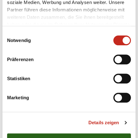
soziale Medien, Werbung und Analysen weiter. Unsere
Partner führen diese Informationen möglicherweise mit
weiteren Daten zusammen, die Sie ihnen bereitgestellt
Weitere News
haben oder die sie im Rahmen Ihrer Nutzung der Dienste
gesammelt haben.
Einwilligungsauswahl
Notwendig
07.08.2026
|
Information
|
pst
Präferenzen
Testspiel mit Champions-League-
Feeling
Statistiken
Zum zweiten Mal in dieser Woche haben die Füchse
Berlin gegen Aalborg Håndbold getestet, das
Marketing
ebenfalls wieder in der Königsklasse vertreten ist.
Beim amtierenden Dänischen Meister konnte der
Deutsche Pokalsieger an diesem Freitagabend
erneut keinen Sieg einfahren, jedoch wertvolle
Details zeigen
Minuten in ...