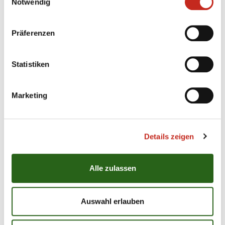
sondern vor allem dafür, dass sie mir diesen Wechsel
Notwendig
ermöglicht haben und mich bei meiner
Zukunftsplanung so partnerschaftlich unterstützen.
Präferenzen
Ich freue mich darüber hinaus sehr darauf, ab Sommer
2026 das Trikot von FRISCH AUF! Göppingen zu
tragen. Bis es soweit ist, gilt mein voller Fokus dem
Statistiken
ThSV Eisenach.“
Marketing
Details zeigen
Weitere News
Alle zulassen
Auswahl erlauben
05.08.2026
|
Spielbericht
|
pg