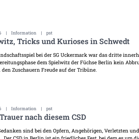
6
|
Information
|
pst
witz, Tricks und Kurioses in Schwedt
ndschaftsspiel bei der SG Uckermark war das dritte innerha
ereitungsphase dem Spielwitz der Füchse Berlin kein Abb
 den Zuschauern Freude auf der Tribüne.
6
|
Information
|
pst
 Trauer nach diesem CSD
edanken sind bei den Opfern, Angehörigen, Verletzten und 
. Der CSD in Berlin ist ein friedliches Fest, bei dem es um d