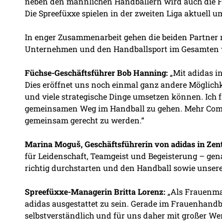
neben den männlichen Handballern wird auch die F
Die Spreefüxxe spielen in der zweiten Liga aktuell u
In enger Zusammenarbeit gehen die beiden Partner 
Unternehmen und den Handballsport im Gesamten w
Füchse-Geschäftsführer Bob Hanning:
„Mit adidas in
Dies eröffnet uns noch einmal ganz andere Möglich
und viele strategische Dinge umsetzen können. Ich f
gemeinsamen Weg im Handball zu gehen. Mehr Commi
gemeinsam gerecht zu werden.“
Marina Moguš, Geschäftsführerin von adidas in Zen
für Leidenschaft, Teamgeist und Begeisterung – ge
richtig durchstarten und den Handball sowie unsere
Spreefüxxe-Managerin Britta Lorenz:
„Als Frauenman
adidas ausgestattet zu sein. Gerade im Frauenhandba
selbstverständlich und für uns daher mit großer W