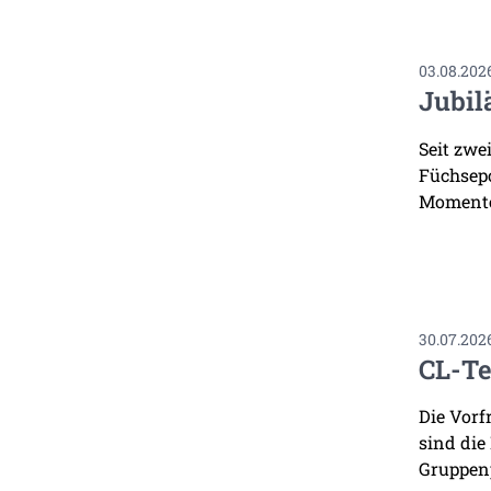
03.08.202
Jubil
Seit zwe
Füchsepo
Momente
30.07.202
CL-Te
Die Vorf
sind die
Gruppenp