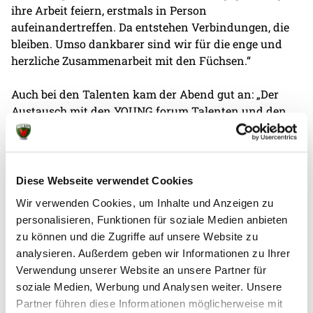
ihre Arbeit feiern, erstmals in Person
aufeinandertreffen. Da entstehen Verbindungen, die
bleiben. Umso dankbarer sind wir für die enge und
herzliche Zusammenarbeit mit den Füchsen.“
Auch bei den Talenten kam der Abend gut an: „Der
Austausch mit den YOUNG forum Talenten und den
anderen Teilnehmenden war inspirierend, energetisch
und nicht zuletzt intensiv. Man merkt: Hier sind
Menschen, die wirklich etwas bewegen möchten!“,
beschreibt es Aylin Çerik, Jugendreporterin bei Salon5
Diese Webseite verwendet Cookies
von CORRECTIV. „Sustainability meets Champions
Wir verwenden Cookies, um Inhalte und Anzeigen zu
League“ zeigt, wie Sport als Bühne für gesellschaftliche
personalisieren, Funktionen für soziale Medien anbieten
Verantwortung genutzt werden kann. Die
zu können und die Zugriffe auf unsere Website zu
Kombination aus Spitzensport, exklusivem Zugang
analysieren. Außerdem geben wir Informationen zu Ihrer
und kuratiertem Netzwerk schuf einen Rahmen, in
Verwendung unserer Website an unsere Partner für
dem Austausch auf Augenhöhe möglich wurde –
soziale Medien, Werbung und Analysen weiter. Unsere
jenseits klassischer Konferenzformate.
Partner führen diese Informationen möglicherweise mit