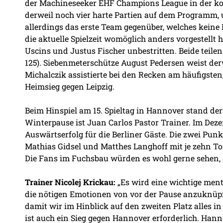
der Machineseeker EHF Champions League in der k
derweil noch vier harte Partien auf dem Programm, u
allerdings das erste Team gegenüber, welches kein
die aktuelle Spielzeit womöglich anders vorgestellt h
Uscins und Justus Fischer unbestritten. Beide teilen
125). Siebenmeterschütze August Pedersen weist der
Michalczik assistierte bei den Recken am häufigsten,
Heimsieg gegen Leipzig.
Beim Hinspiel am 15. Spieltag in Hannover stand derw
Winterpause ist Juan Carlos Pastor Trainer. Im Dez
Auswärtserfolg für die Berliner Gäste. Die zwei Punk
Mathias Gidsel und Matthes Langhoff mit je zehn To
Die Fans im Fuchsbau würden es wohl gerne sehen,
Trainer Nicolej Krickau:
„Es wird eine wichtige men
die nötigen Emotionen von vor der Pause anzuknüpfe
damit wir im Hinblick auf den zweiten Platz alles i
ist auch ein Sieg gegen Hannover erforderlich. Hann