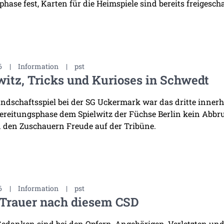
hase fest, Karten für die Heimspiele sind bereits freigescha
6
|
Information
|
pst
witz, Tricks und Kurioses in Schwedt
ndschaftsspiel bei der SG Uckermark war das dritte innerha
ereitungsphase dem Spielwitz der Füchse Berlin kein Abb
 den Zuschauern Freude auf der Tribüne.
6
|
Information
|
pst
 Trauer nach diesem CSD
edanken sind bei den Opfern, Angehörigen, Verletzten und 