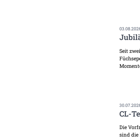
03.08.202
Jubil
Seit zwe
Füchsepo
Momente
30.07.202
CL-Te
Die Vorf
sind die