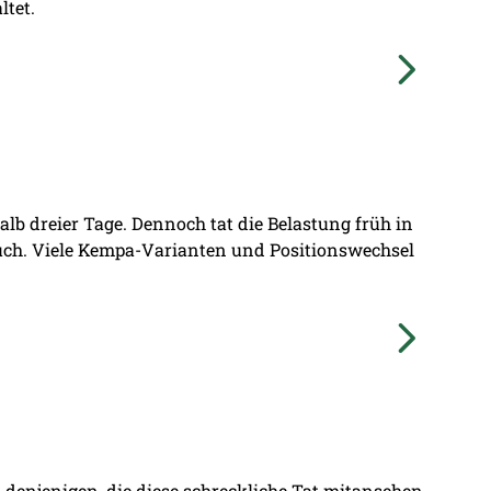
ltet.
lb dreier Tage. Dennoch tat die Belastung früh in
ruch. Viele Kempa-Varianten und Positionswechsel
denjenigen, die diese schreckliche Tat mitansehen