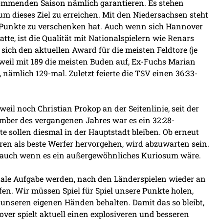
ommenden Saison nämlich garantieren. Es stehen
m dieses Ziel zu erreichen. Mit den Niedersachsen steht
e Punkte zu verschenken hat. Auch wenn sich Hannover
atte, ist die Qualität mit Nationalspielern wie Renars
 sich den aktuellen Award für die meisten Feldtore (je
weil mit 189 die meisten Buden auf, Ex-Fuchs Marian
 nämlich 129-mal. Zuletzt feierte die TSV einen 36:33-
eil noch Christian Prokop an der Seitenlinie, seit der
ember des vergangenen Jahres war es ein 32:28-
te sollen diesmal in der Hauptstadt bleiben. Ob erneut
ren als beste Werfer hervorgehen, wird abzuwarten sein.
 auch wenn es ein außergewöhnliches Kuriosum wäre.
tale Aufgabe werden, nach den Länderspielen wieder an
n. Wir müssen Spiel für Spiel unsere Punkte holen,
n unseren eigenen Händen behalten. Damit das so bleibt,
over spielt aktuell einen explosiveren und besseren