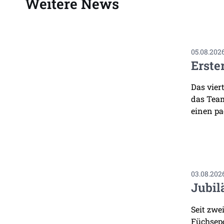
Weitere News
05.08.202
Erste
Das vier
das Team
einen pa
03.08.202
Jubil
Seit zwe
Füchsepo