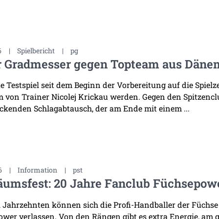
6
|
Spielbericht
|
pg
r Gradmesser gegen Topteam aus Däne
te Testspiel seit dem Beginn der Vorbereitung auf die Spiel
 von Trainer Nicolej Krickau werden. Gegen den Spitzenclu
ckenden Schlagabtausch, der am Ende mit einem ...
6
|
Information
|
pst
äumsfest: 20 Jahre Fanclub Füchsepow
i Jahrzehnten können sich die Profi-Handballer der Füchse
wer verlassen. Von den Rängen gibt es extra Energie, am 