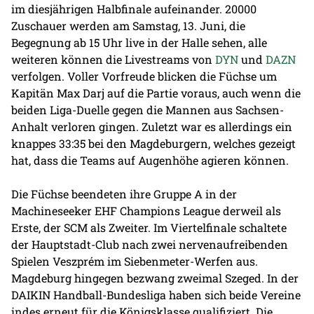
im diesjährigen Halbfinale aufeinander. 20000
Zuschauer werden am Samstag, 13. Juni, die
Begegnung ab 15 Uhr live in der Halle sehen, alle
weiteren können die Livestreams von
DYN
und
DAZN
verfolgen. Voller Vorfreude blicken die Füchse um
Kapitän Max Darj auf die Partie voraus, auch wenn die
beiden Liga-Duelle gegen die Mannen aus Sachsen-
Anhalt verloren gingen. Zuletzt war es allerdings ein
knappes 33:35 bei den Magdeburgern, welches gezeigt
hat, dass die Teams auf Augenhöhe agieren können.
Die Füchse beendeten ihre Gruppe A in der
Machineseeker EHF Champions League derweil als
Erste, der SCM als Zweiter. Im Viertelfinale schaltete
der Hauptstadt-Club nach zwei nervenaufreibenden
Spielen Veszprém im Siebenmeter-Werfen aus.
Magdeburg hingegen bezwang zweimal Szeged. In der
DAIKIN Handball-Bundesliga haben sich beide Vereine
indes erneut für die Königsklasse qualifiziert. Die