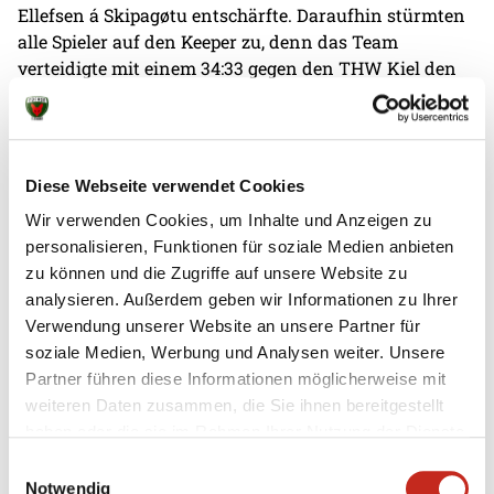
Ellefsen á Skipagøtu entschärfte. Daraufhin stürmten
alle Spieler auf den Keeper zu, denn das Team
verteidigte mit einem 34:33 gegen den THW Kiel den
Rexel Super Cup. Spannend: Noch drei weitere Male
trafen die Füchse auf die Zebras: Neben den beiden
Ligapartien bezwang der Hauptstadt-Club die
Norddeutschen auch im Viertelfinale des DHB-Pokals.
Diese Webseite verwendet Cookies
Wir verwenden Cookies, um Inhalte und Anzeigen zu
46
personalisieren, Funktionen für soziale Medien anbieten
Am schönsten sind Spiele für die Fans natürlich,
zu können und die Zugriffe auf unsere Website zu
wenn sie im Anschluss mit den Spielern feiern
analysieren. Außerdem geben wir Informationen zu Ihrer
können, weil zwei Punkte eingetütet worden sind. 46-
Verwendung unserer Website an unsere Partner für
mal war dies in dieser Saison für die Füchse Berlin der
soziale Medien, Werbung und Analysen weiter. Unsere
Fall. 27 Siege waren es in der DAIKIN Handball-
Partner führen diese Informationen möglicherweise mit
Bundesliga, 13 in der Machineseeker EHF Champions
weiteren Daten zusammen, die Sie ihnen bereitgestellt
League, fünf auf dem Weg zum DHB-Pokal-Sieg und
haben oder die sie im Rahmen Ihrer Nutzung der Dienste
eben einer im Rexel Super Cup.
gesammelt haben.
Einwilligungsauswahl
Notwendig