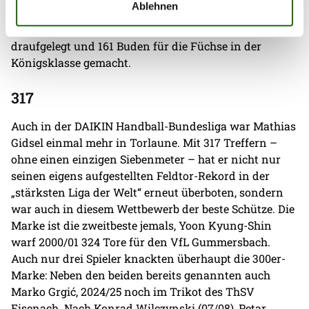
Ablehnen
Vorsaison. Waren es 2024/25 noch 135 Tore, hat der
Däne in der neuen Spielrunde noch einmal einen
draufgelegt und 161 Buden für die Füchse in der
Königsklasse gemacht.
317
Auch in der DAIKIN Handball-Bundesliga war Mathias
Gidsel einmal mehr in Torlaune. Mit 317 Treffern –
ohne einen einzigen Siebenmeter – hat er nicht nur
seinen eigens aufgestellten Feldtor-Rekord in der
„stärksten Liga der Welt“ erneut überboten, sondern
war auch in diesem Wettbewerb der beste Schütze. Die
Marke ist die zweitbeste jemals, Yoon Kyung-Shin
warf 2000/01 324 Tore für den VfL Gummersbach.
Auch nur drei Spieler knackten überhaupt die 300er-
Marke: Neben den beiden bereits genannten auch
Marko Grgić, 2024/25 noch im Trikot des ThSV
Eisenach. Nach Konrad Wilczynski (07/08), Petar