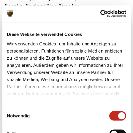
Sonntag: Spiel um Platz 3) und in
der LANXESS arena Köln (Sonntag:
Finale). Das Finale findet am
Sonntag vor dem Spiel um Platz 3
des TruckScout24 EHF Final4 statt.
Diese Webseite verwendet Cookies
Wir verwenden Cookies, um Inhalte und Anzeigen zu
Die Tickets sind kostenlos und
personalisieren, Funktionen für soziale Medien anbieten
beinhalten den Zugang zu allen 4
zu können und die Zugriffe auf unsere Website zu
Spielen.
analysieren. Außerdem geben wir Informationen zu Ihrer
Verwendung unserer Website an unsere Partner für
Wichtige Info:
Es werden
soziale Medien, Werbung und Analysen weiter. Unsere
Extratickets für das Event
Partner führen diese Informationen möglicherweise mit
verschickt. Tickets für das
weiteren Daten zusammen, die Sie ihnen bereitgestellt
TruckScout24 EHF Final4
haben oder die sie im Rahmen Ihrer Nutzung der Dienste
berechtigten zu keinem Spiel den
gesammelt haben.
Einwilligungsauswahl
Einlass (auch nicht zum Finale in
Notwendig
der LANXESS arena)! Der Einlass in
der LANXESS arena erfolgt über