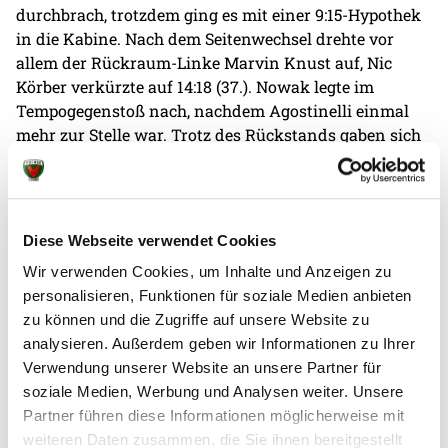
durchbrach, trotzdem ging es mit einer 9:15-Hypothek
in die Kabine. Nach dem Seitenwechsel drehte vor
allem der Rückraum-Linke Marvin Knust auf, Nic
Körber verkürzte auf 14:18 (37.). Nowak legte im
Tempogegenstoß nach, nachdem Agostinelli einmal
mehr zur Stelle war. Trotz des Rückstands gaben sich
die Schützlinge von Trainer Bob Hanning nie auf und
schnupperten weiter am Comeback.
Tautenhahn eröffnete mit einer schönen und
Diese Webseite verwendet Cookies
schnellen Bewegung die Crunchtime, in der die
Wir verwenden Cookies, um Inhalte und Anzeigen zu
Berliner weiter alles gaben, jedoch nicht entscheidend
personalisieren, Funktionen für soziale Medien anbieten
herankamen. Gehann, Nowak und Co. trugen sich
zu können und die Zugriffe auf unsere Website zu
zwar noch einmal in die Torschützenliste ein, aber
analysieren. Außerdem geben wir Informationen zu Ihrer
GOG konnte den Abstand konstant komfortabel
Verwendung unserer Website an unsere Partner für
halten. Auch Dominik Barth setzte sich stark durch
soziale Medien, Werbung und Analysen weiter. Unsere
zum 22:25 (51.). Bei Minus drei, zwei roten Karten für
Partner führen diese Informationen möglicherweise mit
die Dänen und noch neun Minuten zu spielen keimte
weiteren Daten zusammen, die Sie ihnen bereitgestellt
neue Hoffnung auf. Allerdings fehlte am Ende der