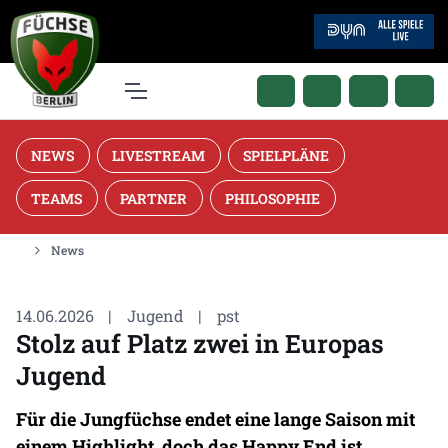
NEWS
LIVESTREAM
SPIELPLÄNE
TEAMS
PARTNER
PHILOSOPHIE
News
14.06.2026
|
Jugend
|
pst
Stolz auf Platz zwei in Europas
Jugend
Für die Jungfüchse endet eine lange Saison mit
einem Highlight, doch das Happy End ist