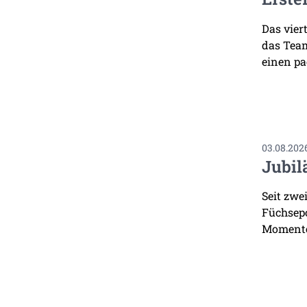
Das vier
das Team
einen pa
03.08.202
Jubil
Seit zwe
Füchsepo
Momente