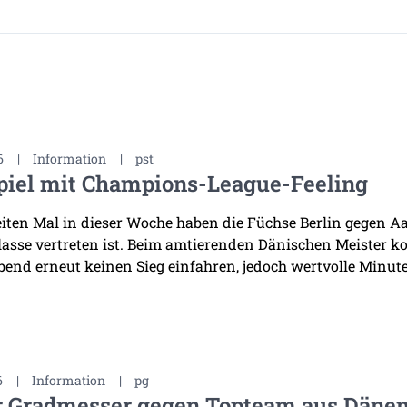
6
|
Information
|
pst
piel mit Champions-League-Feeling
ten Mal in dieser Woche haben die Füchse Berlin gegen Aal
asse vertreten ist. Beim amtierenden Dänischen Meister k
bend erneut keinen Sieg einfahren, jedoch wertvolle Minuten
6
|
Information
|
pg
r Gradmesser gegen Topteam aus Däne