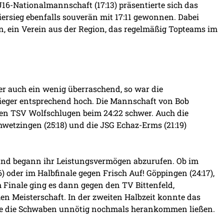
U16-Nationalmannschaft (17:13) präsentierte sich das
iersieg ebenfalls souverän mit 17:11 gewonnen. Dabei
, ein Verein aus der Region, das regelmäßig Topteams im
er auch ein wenig überraschend, so war die
ieger entsprechend hoch. Die Mannschaft von Bob
den TSV Wolfschlugen beim 24:22 schwer. Auch die
wetzingen (25:18) und die JSG Echaz-Erms (21:19)
und begann ihr Leistungsvermögen abzurufen. Ob im
6) oder im Halbfinale gegen Frisch Auf! Göppingen (24:17),
m Finale ging es dann gegen den TV Bittenfeld,
en Meisterschaft. In der zweiten Halbzeit konnte das
ie die Schwaben unnötig nochmals herankommen ließen.