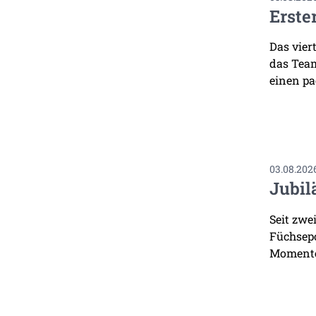
Erste
Das vier
das Team
einen pa
03.08.202
Jubil
Seit zwe
Füchsepo
Momente