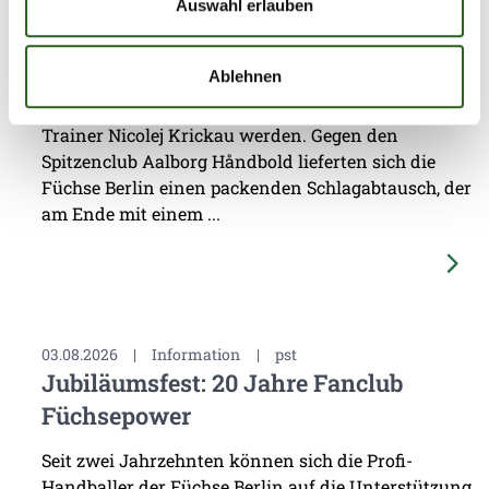
Dänemark
Auswahl erlauben
Das vierte Testspiel seit dem Beginn der
Ablehnen
Vorbereitung auf die Spielzeit 2026/27 sollte eine
erste Standortbestimmung für das Team von
Trainer Nicolej Krickau werden. Gegen den
Spitzenclub Aalborg Håndbold lieferten sich die
Füchse Berlin einen packenden Schlagabtausch, der
am Ende mit einem ...
03.08.2026
|
Information
|
pst
Jubiläumsfest: 20 Jahre Fanclub
Füchsepower
Seit zwei Jahrzehnten können sich die Profi-
Handballer der Füchse Berlin auf die Unterstützung