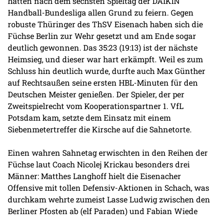
hatten nach dem sechsten Spieltag der DAIKIN
Handball-Bundesliga allen Grund zu feiern. Gegen
robuste Thüringer des ThSV Eisenach haben sich die
Füchse Berlin zur Wehr gesetzt und am Ende sogar
deutlich gewonnen. Das 35:23 (19:13) ist der nächste
Heimsieg, und dieser war hart erkämpft. Weil es zum
Schluss hin deutlich wurde, durfte auch Max Günther
auf Rechtsaußen seine ersten HBL-Minuten für den
Deutschen Meister genießen. Der Spieler, der per
Zweitspielrecht vom Kooperationspartner 1. VfL
Potsdam kam, setzte dem Einsatz mit einem
Siebenmetertreffer die Kirsche auf die Sahnetorte.
Einen wahren Sahnetag erwischten in den Reihen der
Füchse laut Coach Nicolej Krickau besonders drei
Männer: Matthes Langhoff hielt die Eisenacher
Offensive mit tollen Defensiv-Aktionen in Schach, was
durchkam wehrte zumeist Lasse Ludwig zwischen den
Berliner Pfosten ab (elf Paraden) und Fabian Wiede