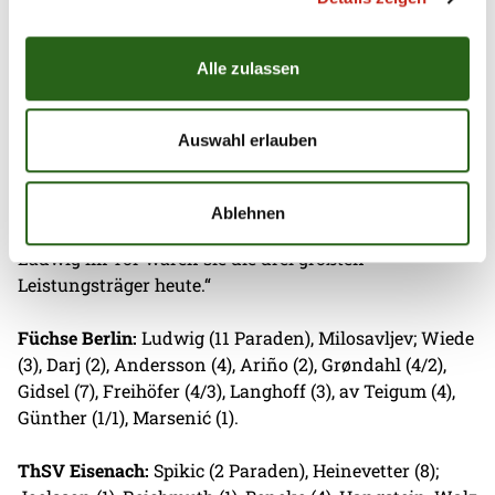
mega wichtig, einen Vorsprung herauszuspielen.
Fabian Wiede hat es nach seiner Einwechslung mit
Alle zulassen
dem Ball fantastisch gemacht, wir hatten einen guten
Flow. Anfang der zweiten Halbzeit haben wir zu
individuell gespielt, wir kamen raus, aber am Ende bin
Auswahl erlauben
ich zufrieden mit unserer Geduld und Stabilität. Wenn
Matthes Langhoff auf dem Spielfeld war, waren wir in
der Abwehr überragend, er war unser Schlüsselspieler
Ablehnen
Nummer eins. Und zusammen mit Fabi und Lasse
Ludwig im Tor waren sie die drei größten
Leistungsträger heute.“
Füchse Berlin:
Ludwig (11 Paraden), Milosavljev; Wiede
(3), Darj (2), Andersson (4), Ariño (2), Grøndahl (4/2),
Gidsel (7), Freihöfer (4/3), Langhoff (3), av Teigum (4),
Günther (1/1), Marsenić (1).
ThSV Eisenach:
Spikic (2 Paraden), Heinevetter (8);