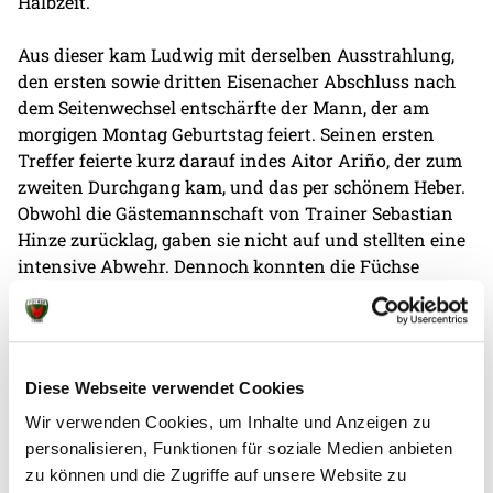
Halbzeit.
Aus dieser kam Ludwig mit derselben Ausstrahlung,
den ersten sowie dritten Eisenacher Abschluss nach
dem Seitenwechsel entschärfte der Mann, der am
morgigen Montag Geburtstag feiert. Seinen ersten
Treffer feierte kurz darauf indes Aitor Ariño, der zum
zweiten Durchgang kam, und das per schönem Heber.
Obwohl die Gästemannschaft von Trainer Sebastian
Hinze zurücklag, gaben sie nicht auf und stellten eine
intensive Abwehr. Dennoch konnten die Füchse
Hákun West av Teigum in der 43. Spielminute auf
Rechtsaußen freispielen. Dieser traf zwar nur den
Pfosten, von dort sprang er aber an den Rücken
Heinevetters und dann doch noch über die Torlinie.
Diese Webseite verwendet Cookies
Nach Ludwigs nächster Parade war es erneut der
Färinger, der auf 25:18 stellte.
Wir verwenden Cookies, um Inhalte und Anzeigen zu
personalisieren, Funktionen für soziale Medien anbieten
Eine von Hallensprecher Michael Bernatek als
zu können und die Zugriffe auf unsere Website zu