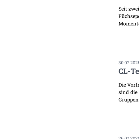
Seit zwe
Füchsepo
Momente
30.07.202
CL-Te
Die Vorf
sind die
Gruppenp
26.07.202