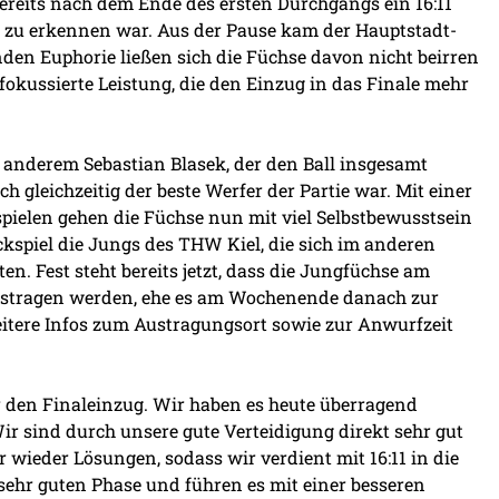
ereits nach dem Ende des ersten Durchgangs ein 16:11
 zu erkennen war. Aus der Pause kam der Hauptstadt-
enden Euphorie ließen sich die Füchse davon nicht beirren
fokussierte Leistung, die den Einzug in das Finale mehr
 anderem Sebastian Blasek, der den Ball insgesamt
 gleichzeitig der beste Werfer der Partie war. Mit einer
pielen gehen die Füchse nun mit viel Selbstbewusstsein
kspiel die Jungs des THW Kiel, die sich im anderen
n. Fest steht bereits jetzt, dass die Jungfüchse am
austragen werden, ehe es am Wochenende danach zur
itere Infos zum Austragungsort sowie zur Anwurfzeit
r den Finaleinzug. Wir haben es heute überragend
Wir sind durch unsere gute Verteidigung direkt sehr gut
r wieder Lösungen, sodass wir verdient mit 16:11 in die
sehr guten Phase und führen es mit einer besseren