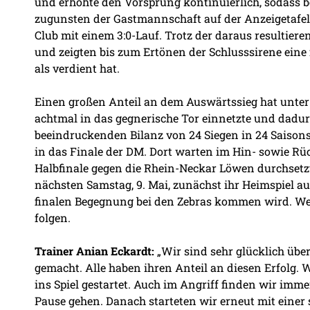
und erhöhte den Vorsprung kontinuierlich, sodass b
zugunsten der Gastmannschaft auf der Anzeigetafel
Club mit einem 3:0-Lauf. Trotz der daraus resultier
und zeigten bis zum Ertönen der Schlusssirene eine 
als verdient hat.
Einen großen Anteil an dem Auswärtssieg hat unter
achtmal in das gegnerische Tor einnetzte und dadurch
beeindruckenden Bilanz von 24 Siegen in 24 Saisons
in das Finale der DM. Dort warten im Hin- sowie Rüc
Halbfinale gegen die Rhein-Neckar Löwen durchsetzte
nächsten Samstag, 9. Mai, zunächst ihr Heimspiel 
finalen Begegnung bei den Zebras kommen wird. We
folgen.
Trainer Anian Eckardt:
„Wir sind sehr glücklich übe
gemacht. Alle haben ihren Anteil an diesen Erfolg. 
ins Spiel gestartet. Auch im Angriff finden wir imme
Pause gehen. Danach starteten wir erneut mit einer 