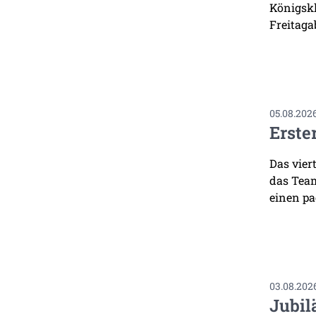
Königskl
Freitaga
05.08.202
Erste
Das vier
das Team
einen pa
03.08.202
Jubil