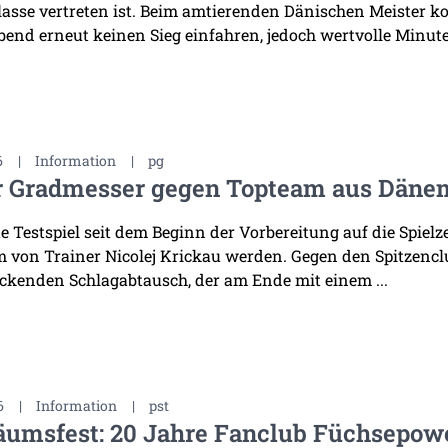
asse vertreten ist. Beim amtierenden Dänischen Meister k
bend erneut keinen Sieg einfahren, jedoch wertvolle Minuten
6
|
Information
|
pg
r Gradmesser gegen Topteam aus Däne
te Testspiel seit dem Beginn der Vorbereitung auf die Spiel
 von Trainer Nicolej Krickau werden. Gegen den Spitzenclu
ckenden Schlagabtausch, der am Ende mit einem ...
6
|
Information
|
pst
äumsfest: 20 Jahre Fanclub Füchsepow