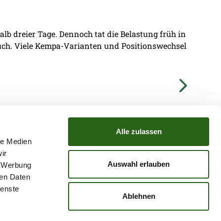
lb dreier Tage. Dennoch tat die Belastung früh in
ruch. Viele Kempa-Varianten und Positionswechsel
Alle zulassen
le Medien
ir
TZ
ATGB
Auswahl erlauben
, Werbung
ren Daten
ienste
Ablehnen