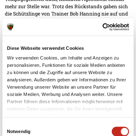
mehr zur Stelle war. Trotz des Rückstands gaben sich
die Schützlinge von Trainer Bob Hanning nie auf und
schnupperten weiter am Comeback.
Tautenhahn eröffnete mit einer schönen und
schnellen Bewegung die Crunchtime, in der die
Diese Webseite verwendet Cookies
Berliner weiter alles gaben, jedoch nicht entscheidend
herankamen. Gehann, Nowak und Co. trugen sich
Wir verwenden Cookies, um Inhalte und Anzeigen zu
zwar noch einmal in die Torschützenliste ein, aber
personalisieren, Funktionen für soziale Medien anbieten
GOG konnte den Abstand konstant komfortabel
zu können und die Zugriffe auf unsere Website zu
halten. Auch Dominik Barth setzte sich stark durch
analysieren. Außerdem geben wir Informationen zu Ihrer
zum 22:25 (51.). Bei Minus drei, zwei roten Karten für
Verwendung unserer Website an unsere Partner für
die Dänen und noch neun Minuten zu spielen keimte
soziale Medien, Werbung und Analysen weiter. Unsere
neue Hoffnung auf. Allerdings fehlte am Ende der
Partner führen diese Informationen möglicherweise mit
letzte Punch, sodass es eine 26:23-Finalniederlage
weiteren Daten zusammen, die Sie ihnen bereitgestellt
wurde.
haben oder die sie im Rahmen Ihrer Nutzung der Dienste
gesammelt haben.
Einwilligungsauswahl
Stimme und Statistik
Notwendig