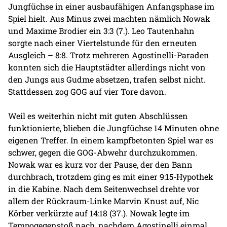
Jungfüchse in einer ausbaufähigen Anfangsphase im
Spiel hielt. Aus Minus zwei machten nämlich Nowak
und Maxime Brodier ein 3:3 (7.). Leo Tautenhahn
sorgte nach einer Viertelstunde für den erneuten
Ausgleich – 8:8. Trotz mehreren Agostinelli-Paraden
konnten sich die Hauptstädter allerdings nicht von
den Jungs aus Gudme absetzen, trafen selbst nicht.
Stattdessen zog GOG auf vier Tore davon.
Weil es weiterhin nicht mit guten Abschlüssen
funktionierte, blieben die Jungfüchse 14 Minuten ohne
eigenen Treffer. In einem kampfbetonten Spiel war es
schwer, gegen die GOG-Abwehr durchzukommen.
Nowak war es kurz vor der Pause, der den Bann
durchbrach, trotzdem ging es mit einer 9:15-Hypothek
in die Kabine. Nach dem Seitenwechsel drehte vor
allem der Rückraum-Linke Marvin Knust auf, Nic
Körber verkürzte auf 14:18 (37.). Nowak legte im
Tempogegenstoß nach, nachdem Agostinelli einmal